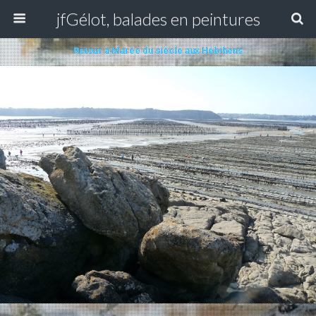
jfGélot, balades en peintures
Retour à Marée du siècle aux Hébihens