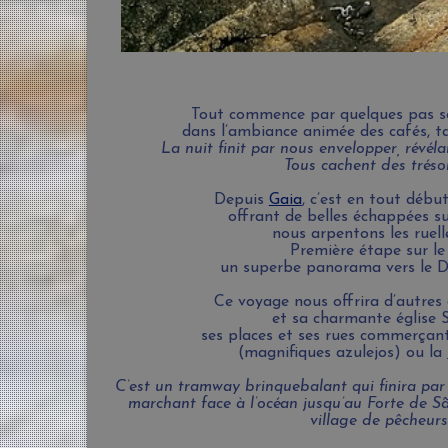
Mon carnet de vo
Tout commence par quelques pas so
dans l’ambiance animée des cafés, t
La nuit finit par nous envelopper, révél
Tous cachent des tréso
Depuis
Gaia
, c’est en tout débu
offrant de belles échappées su
nous arpentons les ruell
Première étape sur le
un superbe panorama vers le 
Ce voyage nous offrira d’autres 
et sa charmante église Sã
ses places et ses rues commerçante
(magnifiques azulejos) ou la
C’est un tramway brinquebalant qui finira par 
marchant face à l’océan jusqu’au Forte de S
village de pêcheurs