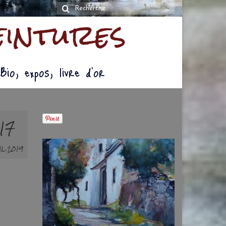
Rechercher
eintures
:
Bio, expos, livre d’or
17
IL 2019