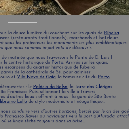
yage sur la plage du Castelo do Queijo
us la douce lumière du couchant sur les quais de
Ribeira
ascas (restaurants traditionnels), marchands et bateleurs…
ant sous les projecteurs les monuments les plus emblématiques.
rs que nous sommes impatients de découvrir.
t de matinée que nous traversons le Ponte de D. Luis I
r le centre historique de
Porto
. Arrivés sur les quais,
es escarpées du quartier historique de Ribeira.
 parvis de la cathédrale de Sé, pour admirer
Douro et
Vila Nova de Gaia
, la fameuse cité du
Porto
.
découvertes : le
Palácio da Bolsa
,
la
Torre dos Clérigos
o Francisco. Puis, sillonnant la ville à travers
s d’autres lieux s’offrent à nous : la gare de São Bento
librairie Lello
de style moderniste et néogothique…
nous conduire vers d’autres horizons, bercés par le cri des goé
ão Francisco Xavier ou naviguant vers le port d’Afurada, attac
 où le linge sèche toujours dans la brise…