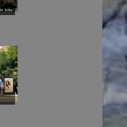
âo Joâo