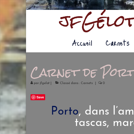
jfGélot
Accueil
Carnets
Carnet de Por
par
jfgelot
|
Classé dans :
Carnets
|
0
Save
Porto
, dans l’a
tascas, mar