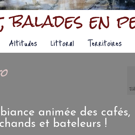
, balades en p
Altitudes
Littoral
Territoires
to
JU
mbiance animée des cafés,
chands et bateleurs !