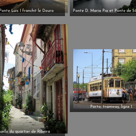
Ponte Luis I franchit le Douro
Ponte D. Maria Pia et Ponte de S
Porto, tramway, ligne 1
uelle du quartier de Ribeira