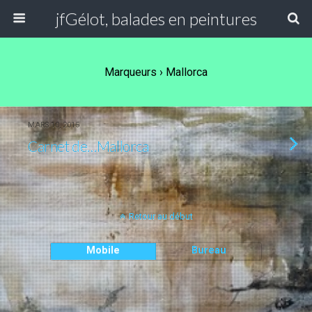
jfGélot, balades en peintures
Marqueurs › Mallorca
MARS 10, 2015
Carnet de…Mallorca
Retour au début
Mobile
Bureau