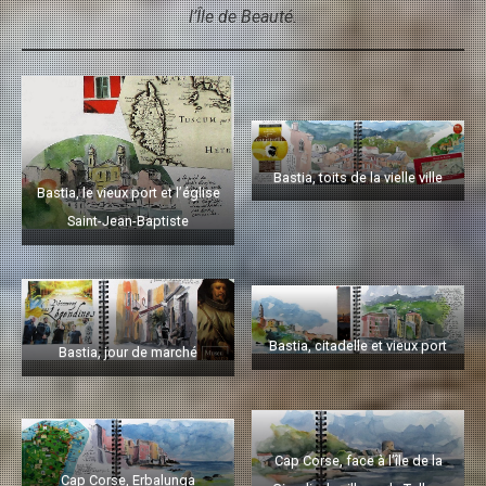
l’Île de Beauté.
Bastia, toits de la vielle ville
Bastia, le vieux port et l’église
Saint-Jean-Baptiste
Bastia, citadelle et vieux port
Bastia, jour de marché
Cap Corse, face à l’île de la
Cap Corse, Erbalunga