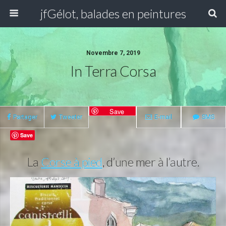
jfGélot, balades en peintures
Novembre 7, 2019
In Terra Corsa
Save
Partager
Tweeter
E-mail
SMS
Save
La
Corse à pied
, d’une mer à l’autre.